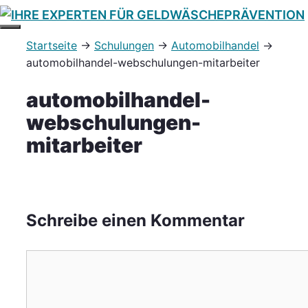
Zum
Inhalt
MENÜ
Startseite
→
Schulungen
→
Automobilhandel
→
springen
automobilhandel-webschulungen-mitarbeiter
automobilhandel-
webschulungen-
mitarbeiter
Schreibe einen Kommentar
Kommentar