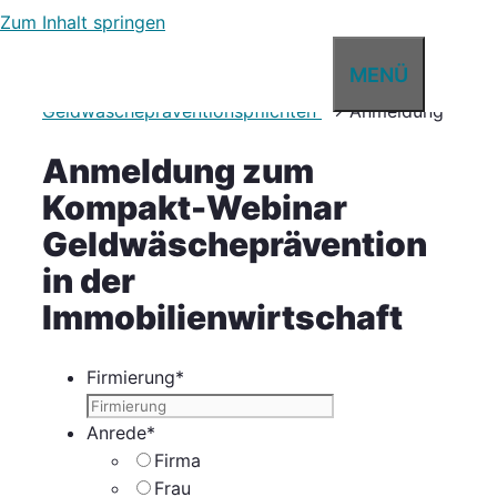
Zum Inhalt springen
Startseite
→
Schulungen
→
Immobilienwirtschaft
MENÜ
→
Live-Webinar: „Kompakt-Webinar:
Geldwäschepräventionspflichten“
→
Anmeldung
Anmeldung zum
Kompakt-Webinar
Geldwäscheprävention
in der
Immobilienwirtschaft
Firmierung
*
Anrede
*
Firma
Frau