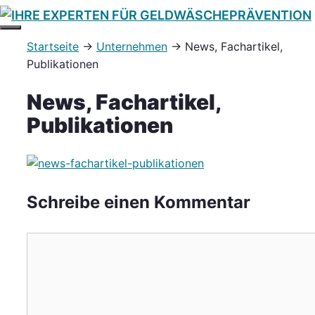
Zum
Inhalt
MENÜ
Startseite
→
Unternehmen
→
News, Fachartikel,
springen
Publikationen
News, Fachartikel,
Publikationen
Schreibe einen Kommentar
Kommentar