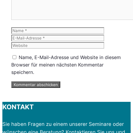
Name
E-
Mail-
Website
Adresse
Name, E-Mail-Adresse und Website in diesem
Browser für meinen nächsten Kommentar
speichern.
KONTAKT
Sie haben Fragen zu einem unserer Seminare oder
wünschen eine Beratung?
Kontaktieren
Sie uns und